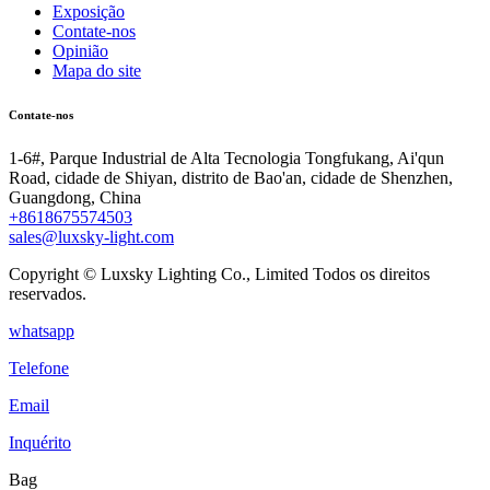
Exposição
Contate-nos
Opinião
Mapa do site
Contate-nos
1-6#, Parque Industrial de Alta Tecnologia Tongfukang, Ai'qun
Road, cidade de Shiyan, distrito de Bao'an, cidade de Shenzhen,
Guangdong, China
+8618675574503
sales@luxsky-light.com
Copyright © Luxsky Lighting Co., Limited Todos os direitos
reservados.
whatsapp
Telefone
Email
Inquérito
Bag