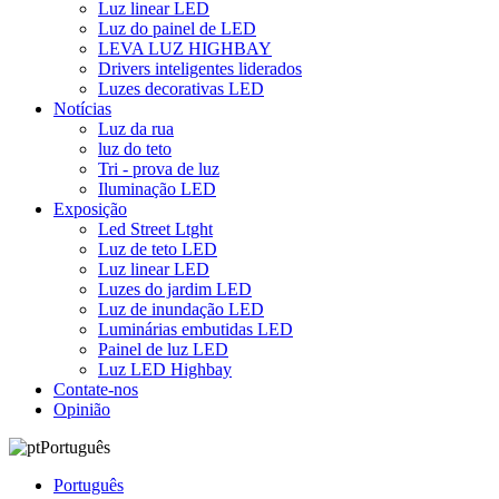
Luz linear LED
Luz do painel de LED
LEVA LUZ HIGHBAY
Drivers inteligentes liderados
Luzes decorativas LED
Notícias
Luz da rua
luz do teto
Tri - prova de luz
Iluminação LED
Exposição
Led Street Ltght
Luz de teto LED
Luz linear LED
Luzes do jardim LED
Luz de inundação LED
Luminárias embutidas LED
Painel de luz LED
Luz LED Highbay
Contate-nos
Opinião
Português
Português