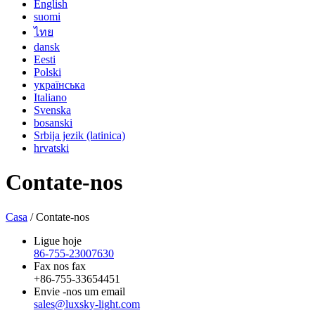
English
suomi
ไทย
dansk
Eesti
Polski
українська
Italiano
Svenska
bosanski
Srbija jezik (latinica)
hrvatski
Contate-nos
Casa
/
Contate-nos
Ligue hoje
86-755-23007630
Fax nos fax
+86-755-33654451
Envie -nos um email
sales@luxsky-light.com